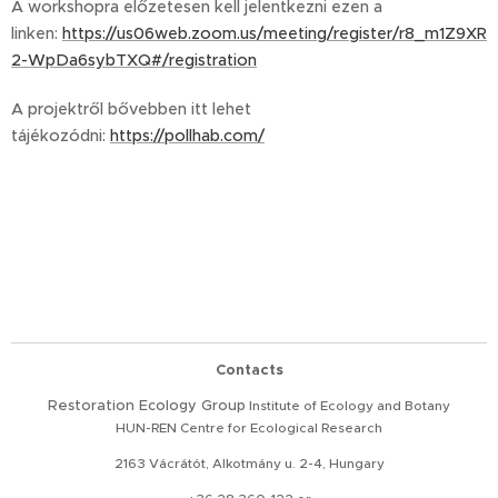
A workshopra előzetesen kell jelentkezni ezen a
linken:
https://us06web.zoom.us/meeting/register/r8_m1Z9XR
2-WpDa6sybTXQ#/registration
A projektről bővebben itt lehet
tájékozódni:
https://pollhab.com/
Contacts
Restoration
Ecology Group
Institute of Ecology and Botany
HUN-REN Centre for Ecological Research
2163 Vácrátót, Alkotmány u. 2-4, Hungary