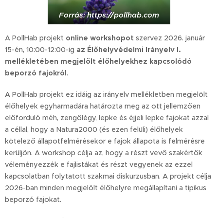
Forrás: https://pollhab.com
A PollHab projekt
online workshopot
szervez 2026. január
15-én, 10:00-12:00-ig
az Élőhelyvédelmi Irányelv I.
mellékletében megjelölt élőhelyekhez kapcsolódó
beporzó fajokról
.
A PollHab projekt ez idáig az irányelv mellékletben megjelölt
élőhelyek egyharmadára határozta meg az ott jellemzően
előforduló méh, zengőlégy, lepke és éjjeli lepke fajokat azzal
a céllal, hogy a Natura2000 (és ezen felüli) élőhelyek
kötelező állapotfelmérésekor e fajok állapota is felmérésre
kerüljön. A workshop célja az, hogy a részt vevő szakértők
véleményezzék e fajlistákat és részt vegyenek az ezzel
kapcsolatban folytatott szakmai diskurzusban. A projekt célja
2026-ban minden megjelölt élőhelyre megállapítani a tipikus
beporzó fajokat.