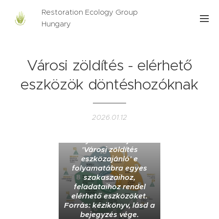
Restoration Ecology Group
Hungary
Városi zöldítés - elérhető
eszközök döntéshozóknak
'Urban Nature Plans
cycle', azaz a városi
2026.01.12
zöldítési tervek tervezési
és megvalósítási
folyamatábrája. A
'Városi zöldítés
eszközajánló' e
folyamatábra egyes
szakaszaihoz,
feladataihoz rendel
elérhető eszközöket.
Forrás: kézikönyv, lásd a
bejegyzés vége.