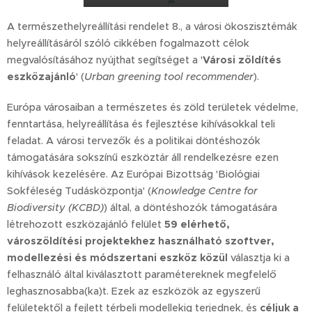
A természethelyreállítási rendelet 8., a városi ökoszisztémák
helyreállításáról szóló cikkében fogalmazott célok
megvalósításához nyújthat segítséget a '
Városi zöldítés
eszközajánló
' (
Urban greening tool recommender
).
Európa városaiban a természetes és zöld területek védelme,
fenntartása, helyreállítása és fejlesztése kihívásokkal teli
feladat. A városi tervezők és a politikai döntéshozók
támogatására sokszínű eszköztár áll rendelkezésre ezen
kihívások kezelésére. Az Európai Bizottság 'Biológiai
Sokféleség Tudásközpontja' (
Knowledge Centre for
Biodiversity (KCBD)
) által, a döntéshozók támogatására
létrehozott eszközajánló felület
59 elérhető,
városzöldítési projektekhez használható szoftver,
modellezési és módszertani eszköz közül
választja ki a
felhasználó által kiválasztott paramétereknek megfelelő
leghasznosabba(ka)t. Ezek az eszközök az egyszerű
felületektől a fejlett térbeli modellekig terjednek, és
céljuk a