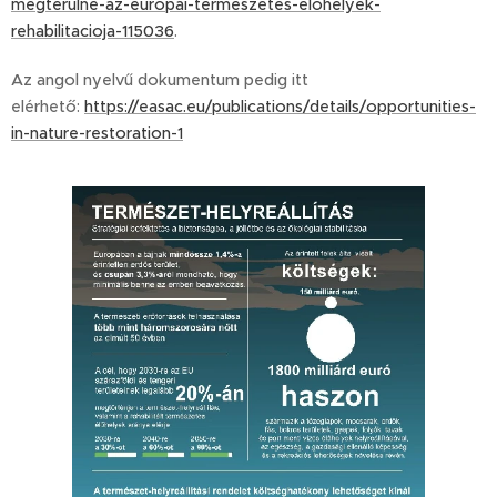
megterulne-az-europai-termeszetes-elohelyek-
rehabilitacioja-115036
.
Az angol nyelvű dokumentum pedig itt
elérhető:
https://easac.eu/publications/details/opportunities-
in-nature-restoration-1