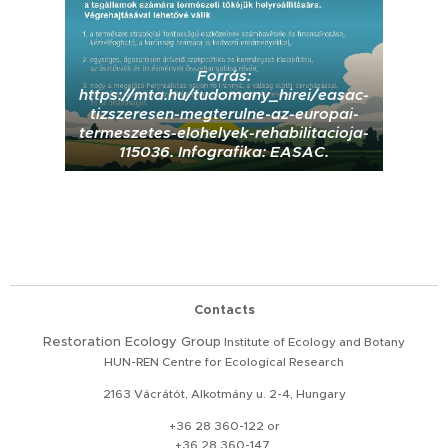
Forrás:
https://mta.hu/tudomany_hirei/easac-
tizszeresen-megterulne-az-europai-
termeszetes-elohelyek-rehabilitacioja-
115036. Infografika: EASAC.
Contacts
Restoration
Ecology Group
Institute of Ecology and Botany
HUN-REN Centre for Ecological Research
2163 Vácrátót, Alkotmány u. 2-4, Hungary
+36 28 360-122 or
+36 28 360-147