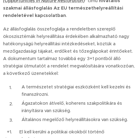
(Opportunities in Nature Restoration)
" című
hivatalos
szakmai állásfoglalás Az EU természethelyreállítási
rendeletével kapcsolatban
.
Az állásfoglalás összefoglalja a rendeletben szereplő
ökoszisztémák helyreállítása érdekében alkalmazható nagy
hatékonyságú helyreállítási intézkedéseket, köztük a
mezőgazdasági tájakat, erdőket és tőzeglápokat érintőeket.
A dokumentum tartalmaz továbbá egy 3+1 pontból álló
stratégiai útmutatót a rendelet megvalósítására vonatkozóan,
a következő üzenetekkel:
A természetet stratégiai eszközként kell kezelni és
finanszírozni.
Ágazatokon átívelő, koherens szakpolitikára és
irányításra van szükség.
Általános megelőző helyreállításokra van szükség.
+1. El kell kerülni a politikai okokból történő