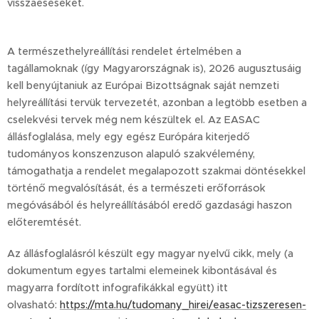
visszaeséseket.
A természethelyreállítási rendelet értelmében a
tagállamoknak (így Magyarországnak is), 2026 augusztusáig
kell benyújtaniuk az Európai Bizottságnak saját nemzeti
helyreállítási tervük tervezetét, azonban a legtöbb esetben a
cselekvési tervek még nem készültek el. Az EASAC
állásfoglalása, mely egy egész Európára kiterjedő
tudományos konszenzuson alapuló szakvélemény,
támogathatja a rendelet megalapozott szakmai döntésekkel
történő megvalósítását, és a természeti erőforrások
megóvásából és helyreállításából eredő gazdasági haszon
előteremtését.
Az állásfoglalásról készült egy magyar nyelvű cikk, mely (a
dokumentum egyes tartalmi elemeinek kibontásával és
magyarra fordított infografikákkal együtt) itt
olvasható:
https://mta.hu/tudomany_hirei/easac-tizszeresen-