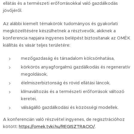
ellátás és a természeti erőforrásokkal való gazdálkodás
jövőjéről.
Az alábbi kiemelt témakörök tudományos és gyakorlati
megközelítésére készülhetnek a résztvevők, akiknek a
konferencia napjaira ingyenes belépést biztosítanak az OMÉK
kiállítás és vásár teljes területére:
mezőgazdaság és társadalom kölcsönhatása,
körkörös anyagforgalmú gazdálkodás és regeneratív
megoldások,
élelmiszerbiztonság és rövid ellátási láncok,
klímaváltozás és a természeti erőforrások változó
keretei,
válságálló gazdálkodási és közösségi modellek.
A konferencián való részvétel ingyenes, de regisztrációhoz
kötött:
https://omek.tvki.hu/REGISZTRACIO/
.