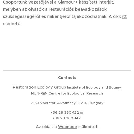
Csoportunk vezetőjével a Glamour+ készített interjút,
melyben az olvasók a restaurációs beavatkozások
szükségességéről és mikéntjéről tájékozódhatnak. A cikk
itt
elérhető.
Contacts
Restoration
Ecology Group
Institute of Ecology and Botany
HUN-REN Centre for Ecological Research
2163 Vácrátót, Alkotmány u. 2-4, Hungary
+36 28 360-122 or
+36 28 360-147
Az oldalt a
Webnode
működteti