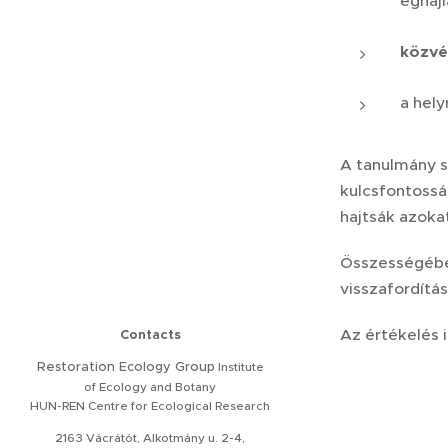
éghajl
közvé
a hely
A tanulmány s
kulcsfontossá
hajtsák azoka
Összességében
visszafordítás
Az értékelés i
Contacts
Restoration
Ecology Group
Institute
of Ecology and Botany
HUN-REN Centre for Ecological Research
2163 Vácrátót, Alkotmány u. 2-4,