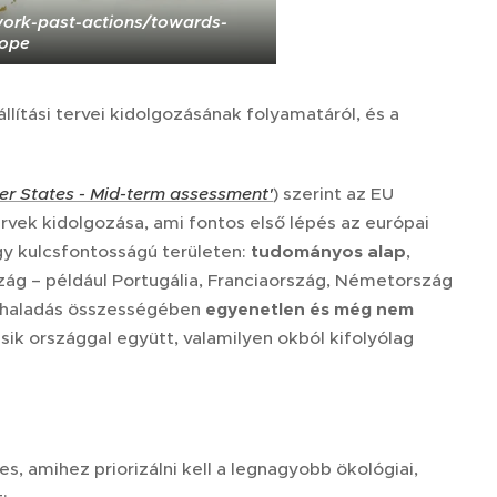
work-past-actions/towards-
rope
lítási tervei kidolgozásának folyamatáról, és a
r States - Mid-term assessment'
) szerint az EU
rvek kidolgozása, ami fontos első lépés az európai
égy kulcsfontosságú területen:
tudományos alap
,
zág – például Portugália, Franciaország, Németország
őrehaladás összességében
egyenetlen és még nem
ik országgal együtt, valamilyen okból kifolyólag
s, amihez priorizálni kell a legnagyobb ökológiai,