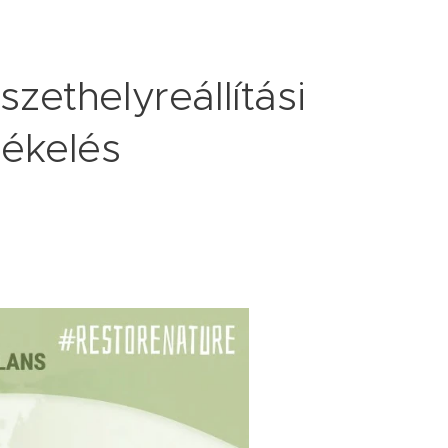
zethelyreállítási
tékelés