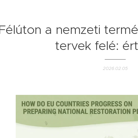
Félúton a nemzeti termés
tervek felé: ér
2026.02.05