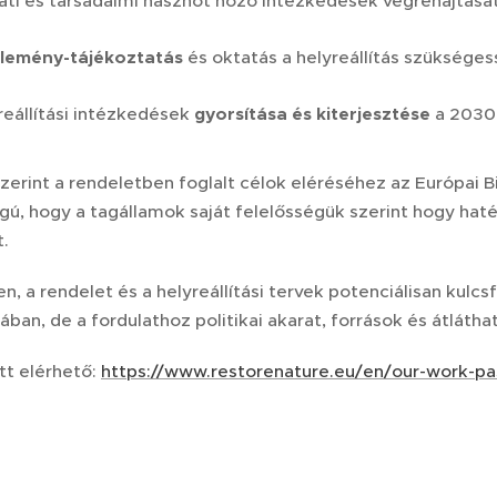
ati és társadalmi hasznot hozó intézkedések végrehajtását
lemény-tájékoztatás
és oktatás a helyreállítás szükséges
reállítási intézkedések
gyorsítása
és kiterjesztése
a 2030
zerint a rendeletben foglalt célok eléréséhez az Európai
gú, hogy a tagállamok saját felelősségük szerint hogy hat
t.
, a rendelet és a helyreállítási tervek potenciálisan kul
ában, de a fordulathoz politikai akarat, források és átlát
tt elérhető:
https://www.restorenature.eu/en/our-work-pa