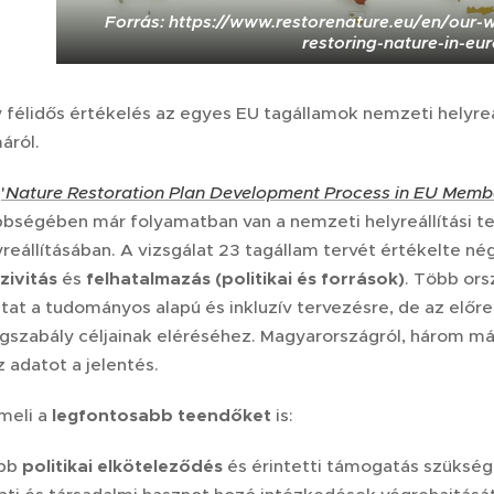
Forrás: https://www.restorenature.eu/en/our-
restoring-nature-in-eu
 félidős értékelés az egyes EU tagállamok nemzeti helyreál
áról.
(
'
Nature Restoration Plan Development Process in EU Membe
bbségében már folyamatban van a nemzeti helyreállítási te
yreállításában. A vizsgálat 23 tagállam tervét értékelte n
uzivitás
és
felhatalmazás (politikai és források)
. Több ors
utat a tudományos alapú és inkluzív tervezésre, de az el
gszabály céljainak eléréséhez. Magyarországról, három más
 adatot a jelentés.
emeli a
legfontosabb teendőket
is:
ebb
politikai elköteleződés
és érintetti támogatás szüksége