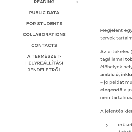
READING
PUBLIC DATA
FOR STUDENTS
Megjelent egy
COLLABORATIONS
tervek tartalm
CONTACTS
Az értékelés 
A TERMÉSZET-
tagállamai tö
HELYREÁLLÍTÁSI
élőhelyek hel
RENDELETRŐL
ambíció
,
inkl
– jó példát m
elegendő
a jo
nem tartalmaz
A jelentés ki
erős