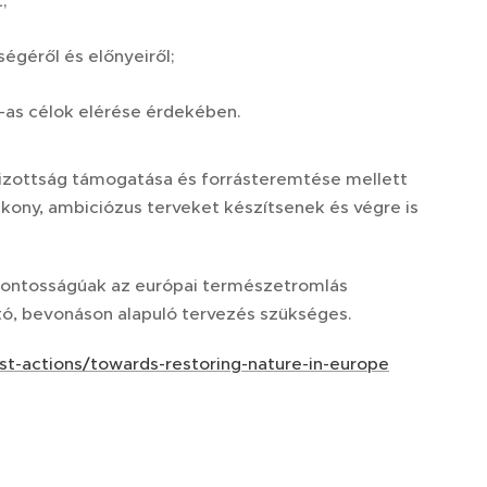
;
ségéről és előnyeiről;
-as célok elérése érdekében.
 Bizottság támogatása és forrásteremtése mellett
ékony, ambiciózus terveket készítsenek és végre is
csfontosságúak az európai természetromlás
ható, bevonáson alapuló tervezés szükséges.
st-actions/towards-restoring-nature-in-europe