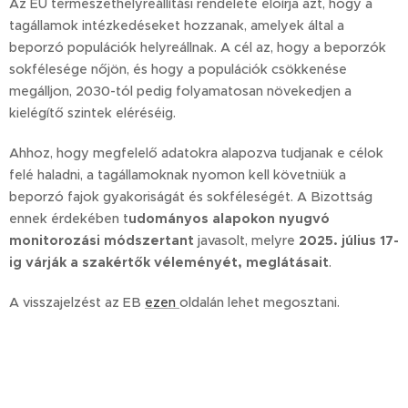
Az EU természethelyreállítási rendelete előírja azt, hogy a
tagállamok intézkedéseket hozzanak, amelyek által a
beporzó populációk helyreállnak. A cél az, hogy a beporzók
sokfélesége nőjön, és hogy a populációk csökkenése
megálljon, 2030-tól pedig folyamatosan növekedjen a
kielégítő szintek eléréséig.
Ahhoz, hogy megfelelő adatokra alapozva tudjanak e célok
felé haladni, a tagállamoknak nyomon kell követniük a
beporzó fajok gyakoriságát és sokféleségét. A Bizottság
ennek érdekében t
udományos alapokon nyugvó
monitorozási módszertant
javasolt, melyre
2025. július 17-
ig várják a szakértők véleményét, meglátásait
.
A visszajelzést az EB
ezen
oldalán lehet megosztani.