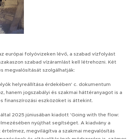
az európai folyóvizeken lévő, a szabad vízfolyást
zakaszon szabad vízáramlást kell létrehozni. Két
és megvalósítását szolgálhatják:
folyók helyreállítása érdekében' c. dokumentum
z, hanem jogszabályi és szakmai háttéranyagot is a
 finanszírozási eszközöket is áttekint.
 által 2025 júniusában kiadott 'Going with the flow:
telmezésében nyújthat segítséget. A kiadvány a
st értelmez, megvilágítva a szakmai megvalósítás
épezésének és eltávolításának módszerére is, számos