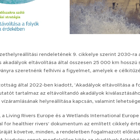
ethelyreállítási rendeletének 9. cikkelye szerint 2030-ra 
s akadályok eltávolítása által összesen 25 000 km hosszú s
ványra szeretnénk felhívni a figyelmet, amelyek e célkitűz
zottság által 2022-ben kiadott, 'Akadályok eltávolítása a 
atót tartalmaz az eltávolítandó akadályok kiválasztásáho
vízáramlásának helyreállítása kapcsán, valamint lehetséges
, a Living Rivers Europe és a Wetlands International Europe
al for healthier rivers' dokumentum az említett cikkely ér
túráját követve, minden, a rendeletben fogalmazott előírá
 A kiadvány ennek megfelelően kitér az akadályok feltérk