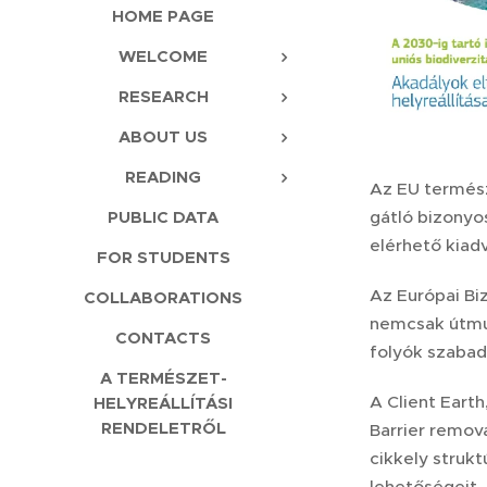
HOME PAGE
WELCOME
RESEARCH
ABOUT US
READING
Az EU termész
PUBLIC DATA
gátló bizonyo
elérhető kiad
FOR STUDENTS
Az Európai Bi
COLLABORATIONS
nemcsak útmut
CONTACTS
folyók szabad 
A TERMÉSZET-
A Client Earth
HELYREÁLLÍTÁSI
RENDELETRŐL
Barrier remov
cikkely struk
lehetőségeit.